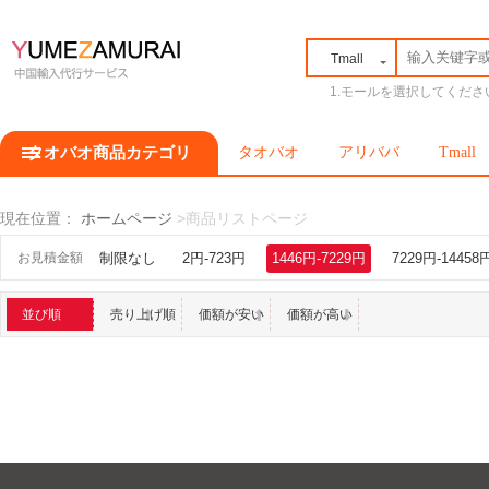
Tmall
1.モールを選択してくださ
タオバオ商品カテゴリ
タオバオ
アリババ
Tmall
現在位置：
ホームページ
>商品リストページ
お見積金額
制限なし
2円-723円
1446円-7229円
7229円-14458
並び順
売り上げ順
価額が安い
価額が高い
順
順